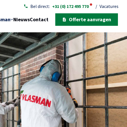
Bel direct:
+31 (0) 172 495 770
/
Vacatures
sman
Nieuws
Contact
Offerte aanvragen