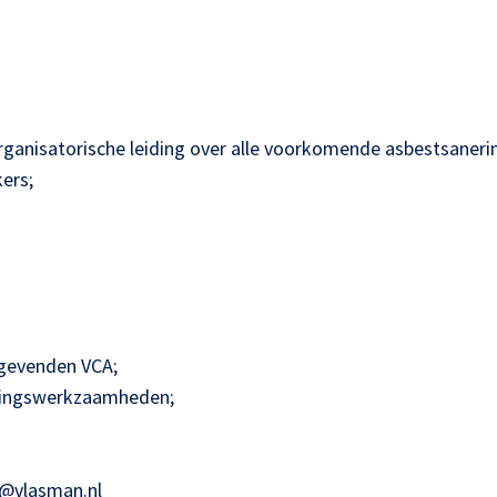
organisatorische leiding over alle voorkomende asbestsane
ers;
ggevenden VCA;
eringswerkzaamheden;
es@vlasman.nl