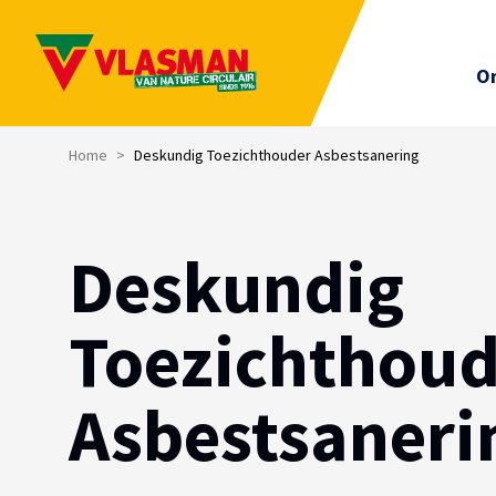
On
Home
>
Deskundig Toezichthouder Asbestsanering
Deskundig
Toezichthoud
Asbestsaneri