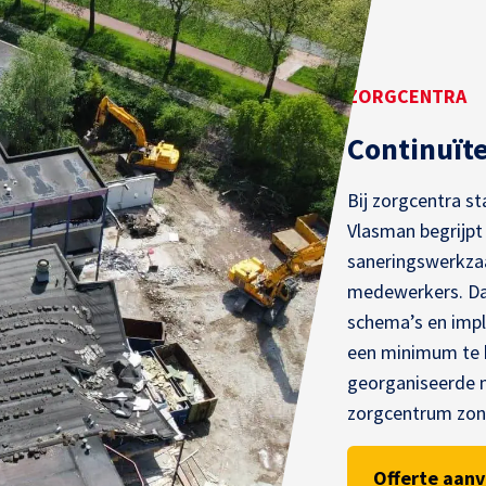
ZORGCENTRA
Continuïte
Bij zorgcentra st
Vlasman begrijpt
saneringswerkza
medewerkers. Da
schema’s en imp
een minimum te 
georganiseerde ma
zorgcentrum zon
Offerte aan