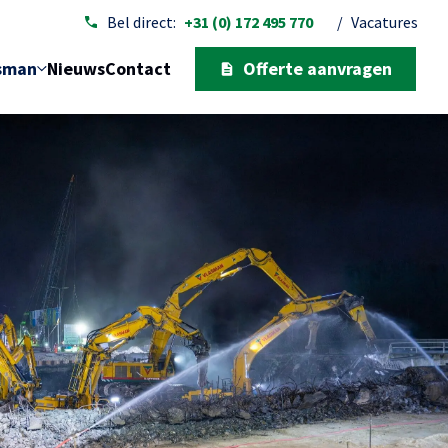
Bel direct:
+31 (0) 172 495 770
/
Vacatures
sman
Nieuws
Contact
Offerte aanvragen