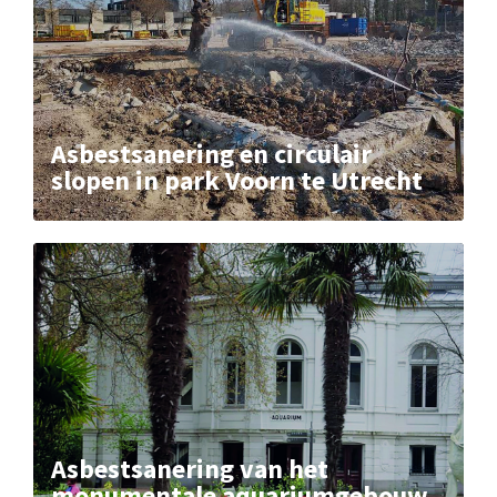
Asbestsanering en circulair
slopen in park Voorn te Utrecht
Asbestsanering van het
monumentale aquariumgebouw