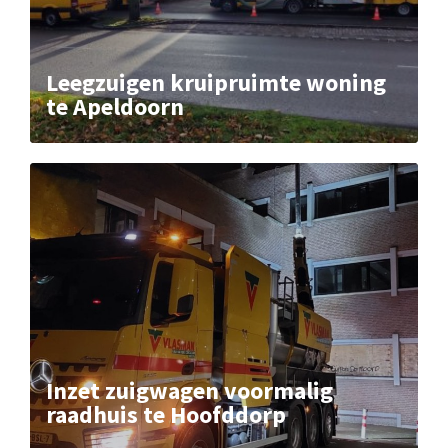
Leegzuigen kruipruimte woning
te Apeldoorn
Inzet zuigwagen voormalig
raadhuis te Hoofddorp